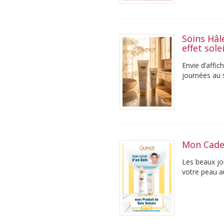
Soins Hâl
effet sole
Envie d’affic
journées au 
progressiveme
Mon Cade
Les beaux jo
votre peau au
accompagner 