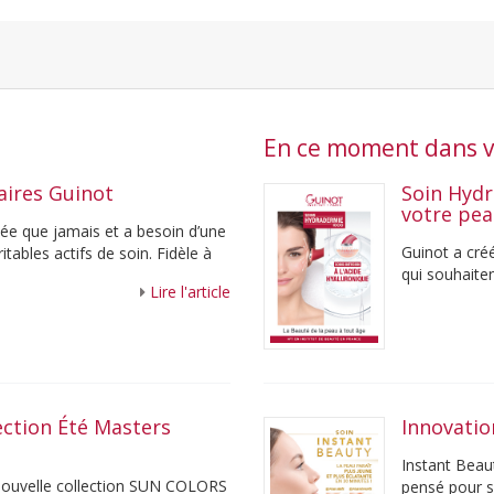
En ce moment dans vo
aires Guinot
Soin Hydr
votre pe
osée que jamais et a besoin d’une
Guinot a cré
tables actifs de soin. Fidèle à
qui souhaiten
Lire l'article
teint éclatant
lection Été Masters
Innovatio
Instant Beau
a nouvelle collection SUN COLORS
pensé pour s