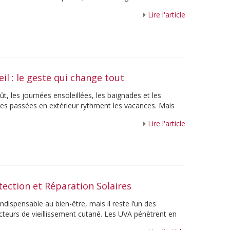
e soin visage ...
Lire l'article
eil : le geste qui change tout
t, les journées ensoleillées, les baignades et les
es passées en extérieur rythment les vacances. Mais
, la chaleur, le ...
Lire l'article
tection et Réparation Solaires
 indispensable au bien-être, mais il reste l’un des
acteurs de vieillissement cutané. Les UVA pénètrent en
fragilisent les ...