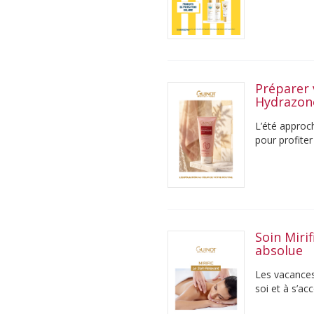
Préparer 
Hydrazo
L’été approch
pour profiter
soleil, il est ...
Soin Miri
absolue
Les vacances 
soi et à s’a
Pourtant, ent