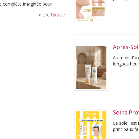
e complète imaginée pour
30 minutes, c
 ...
Lire l'article
Après-Sol
Au mois d’aoû
longues heur
entre le soleil
Soins Pro
Le soleil est
principaux f
profondeur et 