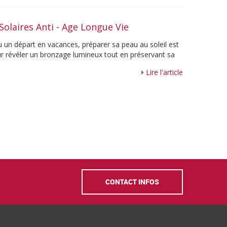
Solaires Anti - Age Longue Vie
u un départ en vacances, préparer sa peau au soleil est
ur révéler un bronzage lumineux tout en préservant sa
Lire l'article
CONTACT INFOS