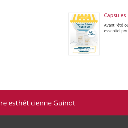
Capsules 
Avant l’été o
essentiel po
jeunesse. ...
tre esthéticienne Guinot