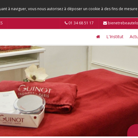
tinuant à naviguer, vous nous autorisez à déposer un cookie à des fins de mesur
ES
01 34 68 51 17
bienetrebeautel
L'Institut
Actu