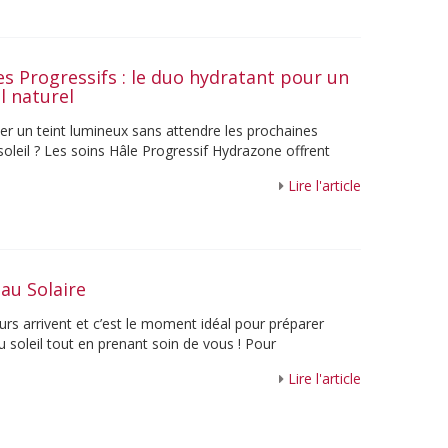
es Progressifs : le duo hydratant pour un
il naturel
her un teint lumineux sans attendre les prochaines
soleil ? Les soins Hâle Progressif Hydrazone offrent
nt au visage et au corps un hâle ...
Lire l'article
au Solaire
urs arrivent et c’est le moment idéal pour préparer
 soleil tout en prenant soin de vous ! Pour
votre routine beauté, Guinot vous fait ...
Lire l'article