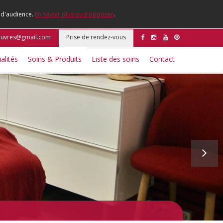
e d'audience.
En savoir plus ou s'opposer
.
ouvres@gmail.com
Prise de rendez-vous
alités
Soins & Produits
Liste des soins
Contact
