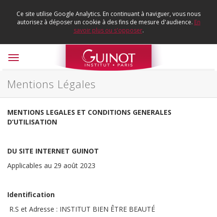
Ce site utilise Google Analytics. En continuant à naviguer, vous nous
autorisez à déposer un cookie à des fins de mesure d'audience.
En
savoir plus ou s'opposer
.
Toggle
navigation
Mentions Légales
MENTIONS LEGALES ET CONDITIONS GENERALES
D’UTILISATION
DU SITE INTERNET GUINOT
Applicables au 29 août 2023
Identification
R.S et Adresse : INSTITUT BIEN ÊTRE BEAUTÉ