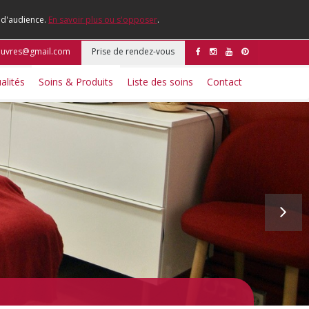
e d'audience.
En savoir plus ou s'opposer
.
ouvres@gmail.com
Prise de rendez-vous
alités
Soins & Produits
Liste des soins
Contact
