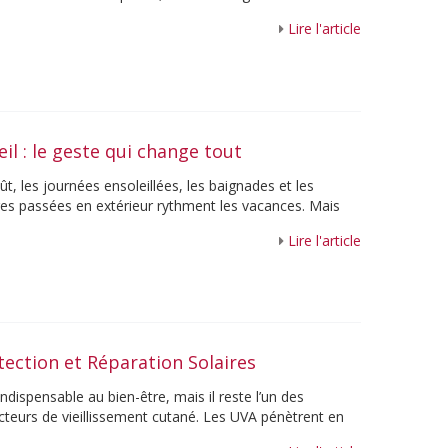
e soin visage ...
Lire l'article
eil : le geste qui change tout
t, les journées ensoleillées, les baignades et les
es passées en extérieur rythment les vacances. Mais
, la chaleur, le ...
Lire l'article
tection et Réparation Solaires
 indispensable au bien-être, mais il reste l’un des
acteurs de vieillissement cutané. Les UVA pénètrent en
fragilisent les ...