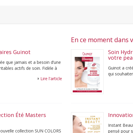
En ce moment dans vo
aires Guinot
Soin Hydr
votre pe
osée que jamais et a besoin d’une
Guinot a cré
tables actifs de soin. Fidèle à
qui souhaiten
Lire l'article
teint éclatant
lection Été Masters
Innovatio
Instant Beau
a nouvelle collection SUN COLORS
pensé pour s