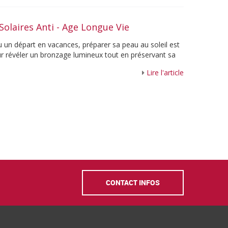
Solaires Anti - Age Longue Vie
u un départ en vacances, préparer sa peau au soleil est
ur révéler un bronzage lumineux tout en préservant sa
Lire l'article
CONTACT INFOS