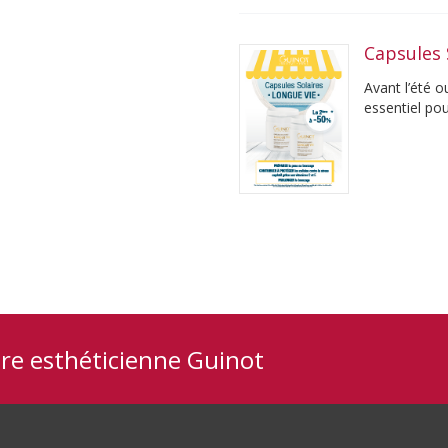
Capsules 
Avant l’été o
essentiel po
jeunesse. ...
tre esthéticienne Guinot