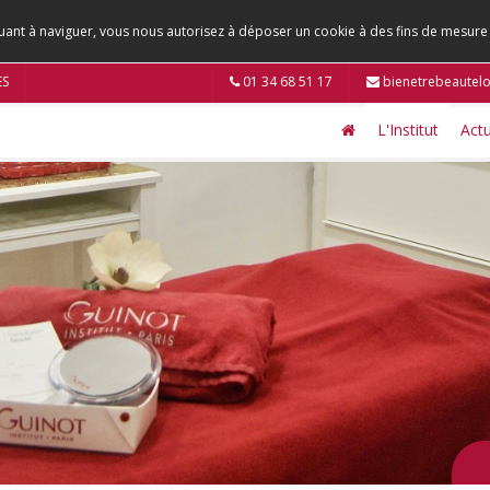
tinuant à naviguer, vous nous autorisez à déposer un cookie à des fins de mesur
ES
01 34 68 51 17
bienetrebeautel
L'Institut
Actu