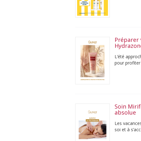
Préparer 
Hydrazo
L’été approch
pour profiter
soleil, il est ...
Soin Miri
absolue
Les vacances 
soi et à s’a
Pourtant, ent