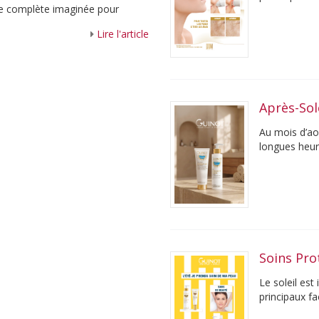
e complète imaginée pour
30 minutes, c
 ...
Lire l'article
Après-Sol
Au mois d’aoû
longues heur
entre le soleil
Soins Pro
Le soleil est
principaux f
profondeur et 