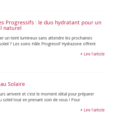
es Progressifs : le duo hydratant pour un
il naturel
her un teint lumineux sans attendre les prochaines
soleil ? Les soins Hâle Progressif Hydrazone offrent
nt au visage et au corps un hâle ...
Lire l'article
au Solaire
urs arrivent et c’est le moment idéal pour préparer
 soleil tout en prenant soin de vous ! Pour
votre routine beauté, Guinot vous fait ...
Lire l'article