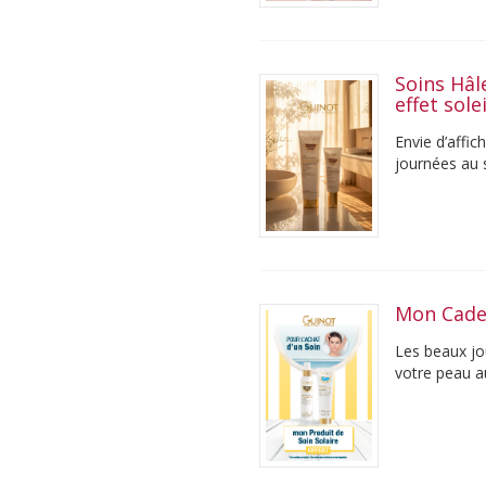
Soins Hâl
effet sole
Envie d’affic
journées au 
progressiveme
Mon Cade
Les beaux jo
votre peau au
accompagner 